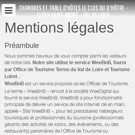
CHAMBRES ET TABLE D'HÔTES LE CLOS DU Q'HÂTRE -
CLÉRY-SAINT-ANDRÉ - VAL DE LOIRE
Mentions légales
Préambule
Nous sommes heureux de vous compter parmi les visiteurs
de notre site.
Notre site utilise le service WeeBnB, fourni
par
Office de Tourisme Terres du Val de Loire
et Tourisme
Loiret
.
WeeBnB
est un service proposé via les Offices de Tourisme.
Le terme « WeeBnB » renvoit à la société WeeDigital qui
fournit le service WeeBnB. WeeBnB a pour fonctionnalité
principale de délivrer un service de site internet clé en main,
appelé « Site WeeBnB », pour les prestataires hébergeurs
touristiques et professionnels du tourisme (professionnels
gérants des activités de loisirs, des événements, ou des
restaurants) partenaires de l’Office de Tourisme ou